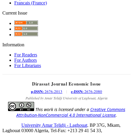
Français (France)
Current Issue
Information
For Readers
For Authors
For Librarians
Dirassat Journal Economic Issue
p-ISSN:
e-ISSN:
2676-2013
|
2676-2080
Published by Amar Telidji University of Laghouat, Algeria
This work is licensed under a
Creative Commons
Attribution-NonCommercial 4.0 International License
.
University Amar Telidji - Laghouat
. BP 37G, Mkam,
Laghouat 03000 Algeria, Tel-Fax: +213 29 41 54 33,