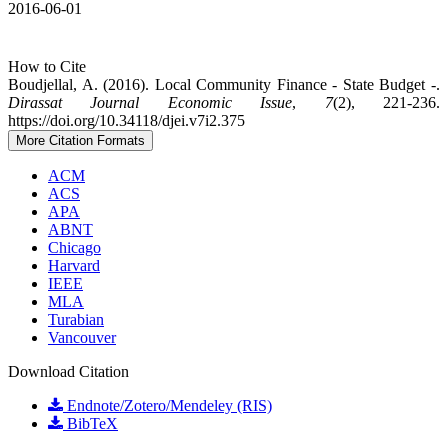
2016-06-01
How to Cite
Boudjellal, A. (2016). Local Community Finance - State Budget -.
Dirassat Journal Economic Issue
,
7
(2), 221-236.
https://doi.org/10.34118/djei.v7i2.375
More Citation Formats
ACM
ACS
APA
ABNT
Chicago
Harvard
IEEE
MLA
Turabian
Vancouver
Download Citation
Endnote/Zotero/Mendeley (RIS)
BibTeX