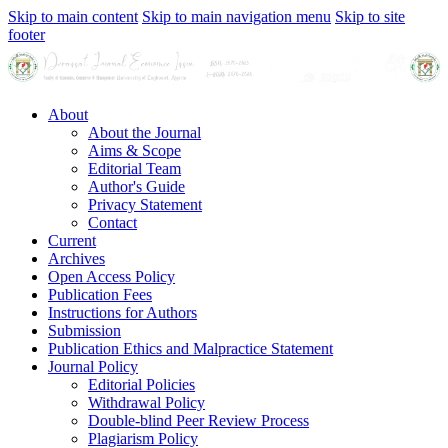
Skip to main content
Skip to main navigation menu
Skip to site
footer
About
About the Journal
Aims & Scope
Editorial Team
Author's Guide
Privacy Statement
Contact
Current
Archives
Open Access Policy
Publication Fees
Instructions for Authors
Submission
Publication Ethics and Malpractice Statement
Journal Policy
Editorial Policies
Withdrawal Policy
Double-blind Peer Review Process
Plagiarism Policy