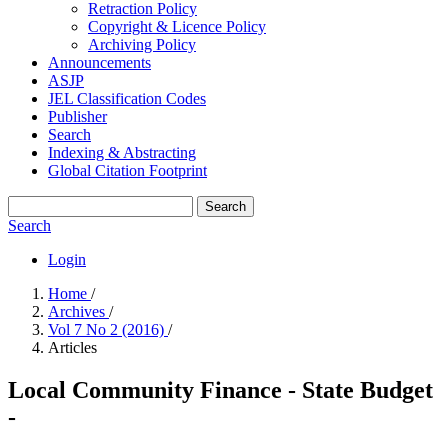
Retraction Policy
Copyright & Licence Policy
Archiving Policy
Announcements
ASJP
JEL Classification Codes
Publisher
Search
Indexing & Abstracting
Global Citation Footprint
Search
Search
Login
Home
/
Archives
/
Vol 7 No 2 (2016)
/
Articles
Local Community Finance - State Budget
-