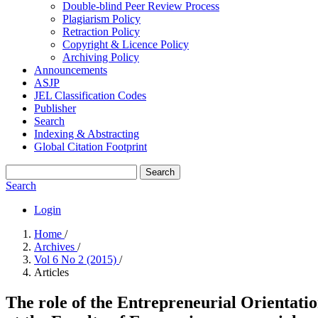
Double-blind Peer Review Process
Plagiarism Policy
Retraction Policy
Copyright & Licence Policy
Archiving Policy
Announcements
ASJP
JEL Classification Codes
Publisher
Search
Indexing & Abstracting
Global Citation Footprint
Search
Search
Login
Home
/
Archives
/
Vol 6 No 2 (2015)
/
Articles
The role of the Entrepreneurial Orientation