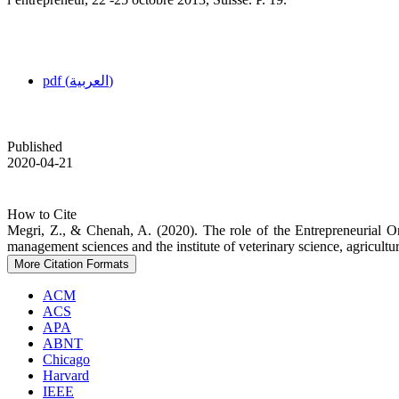
pdf (العربية)
Published
2020-04-21
How to Cite
Megri, Z., & Chenah, A. (2020). The role of the Entrepreneurial Orie
management sciences and the institute of veterinary ‎science, agricultu
More Citation Formats
ACM
ACS
APA
ABNT
Chicago
Harvard
IEEE