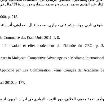
00, p. 218.‎
‏ شوقي ناجي جواد، هيثم علي حجازي، محمد إقبال العجلوني، أثر بيئة ت
‏ ‏P.Abetti &N.Ben Rayana &J. Durgee &M. El abassi &I. Hassan, Entrepreneuriat et innovation dans ‎les pays du Maghreb, Le Département du Commerce des Etats-Unis, 2011,‎‏ ‏P. 8.‎
nnovation et effet modérateur de l’identité du CEO, p. 3.
s in Malaysia: Competitive Advantage as a Mediator, ‎International
oche par Les Configuration, 7ème Congrès del’Académie de
il 2010, p. 177.‎