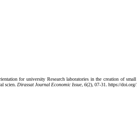
ntation for university Research ‎laboratories in the creation of smal
ral scien.
Dirassat Journal Economic Issue
,
6
(2), 07-31. https://doi.or