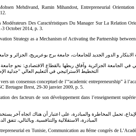
Mohsen Mehdivand, Ramin ‎Mihandost, Entrepreneurial Orientation
2.‎
-3 ‎October 2014, p. 3.‎
ر و الدور الجديد للجامعات، جامعة برج بوعريريج، الجزائر و جامعة غرب اجلترا ‏بريس
التخطيط الاستراتيجي في التعليم العالي "جدلية الإطار وفاعلية 
re: vers un consensus conceptuel ‎de l’“academic entrepreneurship” à l’ac
SC Bretagne ‎Brest, 29-30 janvier 2009, p. 5.‎
ification des facteurs de son ‎développement dans l’enseignement supéri
المبادرة، الاستقلالية والتنافسية. وبالتالي، تتفق الدر
stème entrepreneurial : ‎enjeu(x) pour