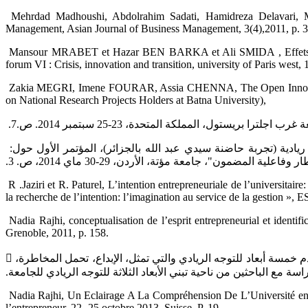
‎ Mehrdad Madhoushi, Abdolrahim Sadati, Hamidreza Delavari, 
Management, Asian Journal of Business Management, 3(4),2011, p. 31
‎ Mansour MRABET‏ ‏et Hazar BEN BARKA et Ali SMIDA , Effets Modérateurs Des ‎Caractéristiques Du Manager Sur La Relation Orientation Entrepreneuriale – Performance De ‎L’innovation, innovation
forum VI : Crisis, innovation and transition, university of Paris west, 1
‎ Zakia‏ ‏MEGRI, Imene FOURAR, Assia CHENNA, The Open Innovation Strategy as a Mechanism ‎of Activating the Partnership between the University and the Socio-Economic Environment (A Field ‎Study
on National Research Projects Holders at Batna University),‎‏ ‏
تول، المملكة المتحدة، 23-25 سبتمبر 2014. ص.7. ‏
‎ ‎‏ زكيــة مقـــري، سامية لحــول، نعيمة يحياوي، التخطيط الاستراتيجي في الجامعة الجزائرية وآفاق ربطها بالقطاع الاقتصادي: نحو جامعة ريادية ‏‏(تجربة حاضنة سيدي عبد الله بالجزائر)، المؤتمر الأول حول:
المضمون"، جامعة ‏مؤتة، الأردن، 29-30 ماي 2014، ص. 3.‏
‎ R .Jaziri et R. Paturel, L’intention entrepreneuriale de l’universitai
la recherche de l’intention: l’imagination au service de la gestion », E
‎ Nadia Rajhi, conceptualisation de l’esprit entrepreneurial et ident
Grenoble, 2011, p. 158.‎
 ‎‏ الدراسة الحالية تبنت الاتجاه الذي يستخدم ثلاثة أبعاد للتوجه الريادي الإبداع، تحمل المخاطرة والمبادرة، على اعتبار أن هناك اتجاه آخر ‏يستخدم خمسة أبعاد للتوجه الريادي والتي تمثل، الإبداع، تحمل المخاطرة،
اسة مع الباحثين ‏من ناحية تبني الأبعاد الثلاثة للتوجه الريادي للجامعة.‏
‎ Nadia Rajhi, Un Eclairage A La Compréhension De L’Université entrepreneurial en‏ ‏Tunisie, ‎Communication au 8éme congrès de L’Académie de l’entrepreneuriat L’écosy
l’entrepreneur, 22 -25 octobre 2013, Suisse. P. 19.‎