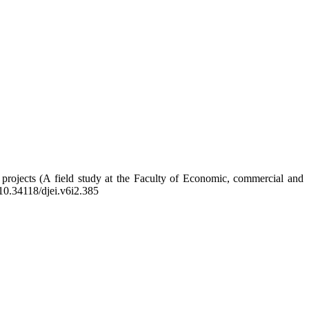
l projects (A field study at the Faculty of ‎Economic, commercial and
g/10.34118/djei.v6i2.385