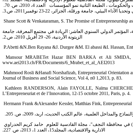
العدد 4، 2010، ص. 70. ‏‎ ‎ ‎ ‎‏ إيثار عبد الهادي محمد، وسعدون محمد سلمان، دور ريادة الأعمال في التنمية الاقتصادية، الملتقى الدولي الثاني حول الأداء المتميز ‏للمنظمات والحكومات ، الطبعة الثانية نمو المؤسسات
اء البيئي، جامعة ورقلة، الجزائر، 22-23 ‏نوفمبر2011، ص.3.‏
‎ Shane Scott & Venkataraman, S. The Promise of Entrepreneurship as
، ‏المؤتمر الدولي السنوي العاشر: الريادة في مجتمع المعرفة، جامعة
الزيتونة الأردنية، 26- 29 أفريل 2010، ص.2.‏
‎ Mansour MRABETet Hazar BEN BARKA et Ali SMIDA, Orienta
‎www.aei2013.ch/FR/Documents/6_Mrabet_et_al_AEI2013 ‎
‎ Mahmood Rosli &Hanafi Norshafizah, Entrepreneurial Orientation 
Journal of Business and Social Science, Vol 4, n0 1,2013, p. 83. ‎
‎ Kathleen RANDERSON, Alain FAYOLLE, Naïma CHERCHEM, An
‎L’Entrepreneuriat et de l’Innovation, 12-15 octobre 2011, Paris, p. 4.‎
‎ Hermann Frank &Alexander Kessler, Matthias Fink, Entrepreneurial O
‎ ‎لمداخل العلمية، عالم الكتب الحديث، اربد، 2009، ص. 205. ‏
‎ ‎‏ حامد كريم الحدراوي‎ ‎وأمير نعمة مخيف الكلابي، دور التوجه الريادي في ادراك الزبون لجودة الخدمة "دراسة تطبيقية لآراء عينة من المنظمات ‏السياحية (الفنادق) في محافظة النجف"، مجلة القادسية للعلوم
الادارية والاقتصادية، المجلد15، العدد 1، 2013، ص. 227.‏