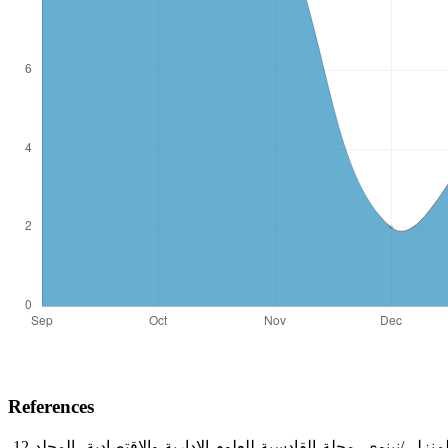
References
‏ عمر علي إسماعيل، خصائص الريادي في المنظمات الصناعية وأثرها على الإبداع التقني: دراسة حالة في الشركة العامة لصناعة الأثاث ‏المنزلي/نينوي، مجلة القادسية للعلوم الإدارية والاقتصادية، المجلد 12،